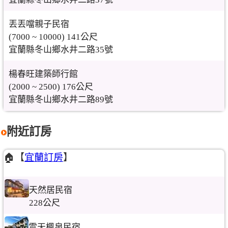
丟丟噹親子民宿
(7000 ~ 10000) 141公尺
宜蘭縣冬山鄉水井二路35號
楊春旺建築師行館
(2000 ~ 2500) 176公尺
宜蘭縣冬山鄉水井二路89號
附近訂房
🏠【
宜蘭訂房
】
天然居民宿
228公尺
雲天楓泉民宿