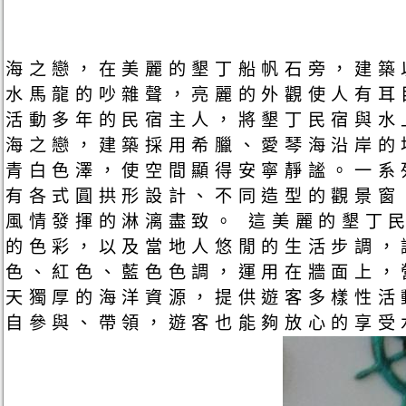
海之戀，在美麗的墾丁船帆石旁，建築
水馬龍的吵雜聲，亮麗的外觀使人有耳
活動多年的民宿主人，將墾丁民宿與水
海之戀，建築採用希臘、愛琴海沿岸的
青白色澤，使空間顯得安寧靜謐。一系
有各式圓拱形設計、不同造型的觀景窗
風情發揮的淋漓盡致。 這美麗的墾丁
的色彩，以及當地人悠閒的生活步調，
色、紅色、藍色色調，運用在牆面上，
天獨厚的海洋資源，提供遊客多樣性活
自參與、帶領，遊客也能夠放心的享受