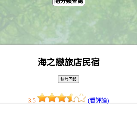
開分類查詢
海之戀旅店民宿
3.5
(看評論)