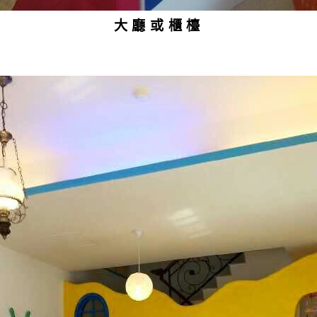
大廳或櫃檯