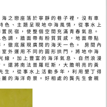
，海之戀座落於寧靜的巷子裡，沒有車
特色、主題呈現地中海風情，從事水上
佈置民宿，使整個空間充滿青春氣息。
色色調，牆面帶有粉質質感，地面帶點
，徹底展現廣闊的海天一色。 房間內
內室外運用不同的圓形拱門，將地中海
光線，加上豐富的海洋氣息、自然浪漫
力。還將南法普羅旺斯，大膽明亮的黃
先生，從事水上活動多年，利用墾丁得
美麗的海洋奇景。好相處的龔先生會親