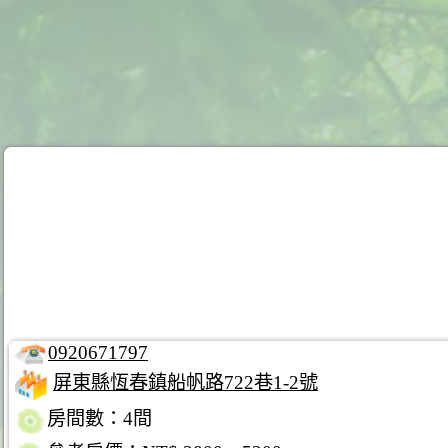
0920671797
屏東縣恆春鎮船帆路722巷1-2號
房間數：4間