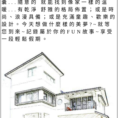
囊...隨意的 就能找到像家一樣的溫
暖...有乾淨 舒雅的格局佈置；或是時
尚、浪漫具備；或是充滿童趣、歡樂的
設計。今天想做什麼樣的美夢?~就等
您到來~記錄屬於你的FUN故事~享受
一段輕鬆假期。