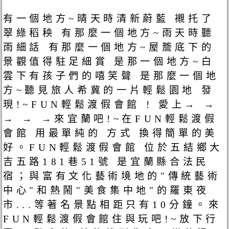
有一個地方~晴天時清新蔚藍 襯托了
翠綠稻秧 有那麼一個地方~雨天時聽
雨細話 有那麼一個地方~屋簷底下的
景觀值得駐足細賞 是那一個地方~白
雲下有孩子們的嘻笑聲 是那麼一個地
方~聽見旅人希冀的一片輕鬆園地 發
現!~FUN輕鬆渡假會館 ! 愛上→ →
→ → →來宜蘭吧!~在FUN輕鬆渡假
會館 用最單純的 方式 換得簡單的美
好。FUN輕鬆渡假會館 位於五結鄉大
吉五路181巷51號 是宜蘭縣合法民
宿；與富有文化藝術境地的"傳統藝術
中心"和熱鬧"美食集中地"的羅東夜
市...等著名景點相距只有10分鐘。來
FUN輕鬆渡假會館住與玩吧!~放下行