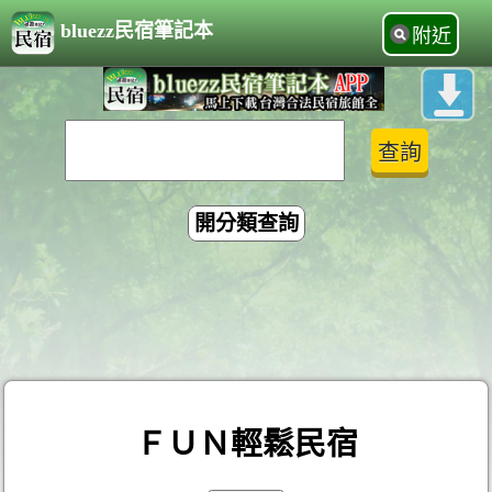
bluezz民宿筆記本
附近
開分類查詢
ＦＵＮ輕鬆民宿