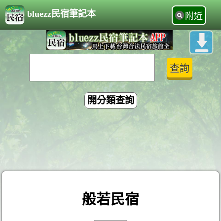
bluezz民宿筆記本
附近
開分類查詢
般若民宿