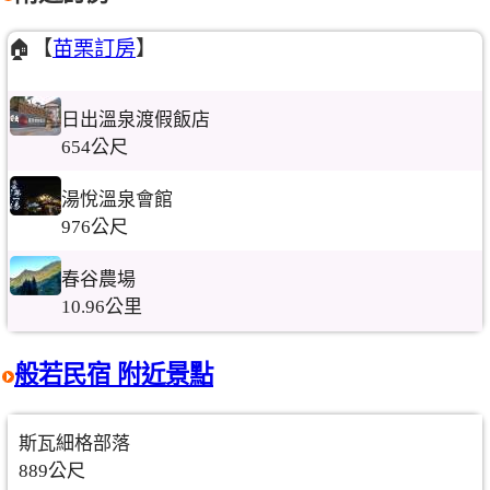
🏠【
苗栗訂房
】
日出溫泉渡假飯店
654公尺
湯悅溫泉會館
976公尺
春谷農場
10.96公里
般若民宿 附近景點
斯瓦細格部落
889公尺