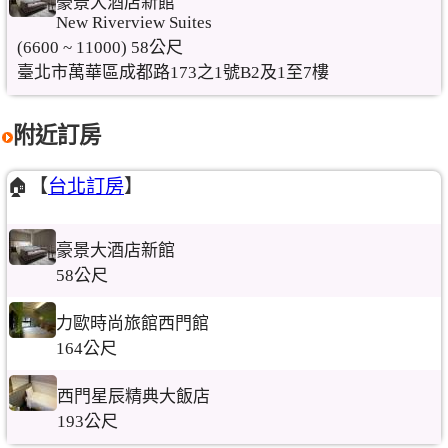
豪景大酒店新館
New Riverview Suites
(6600 ~ 11000) 58公尺
臺北市萬華區成都路173之1號B2及1至7樓
附近訂房
🏠【
台北訂房
】
豪景大酒店新館
58公尺
力歐時尚旅館西門館
164公尺
西門星辰精典大飯店
193公尺