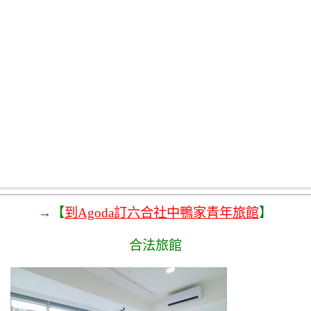
→【
到Agoda訂六合社中鴨家青年旅館
】
合法旅館