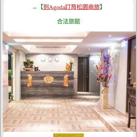
→【
到Agoda訂育松園商旅
】
合法旅館