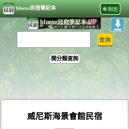
bluezz民宿筆記本
附近
開分類查詢
威尼斯海景會館民宿