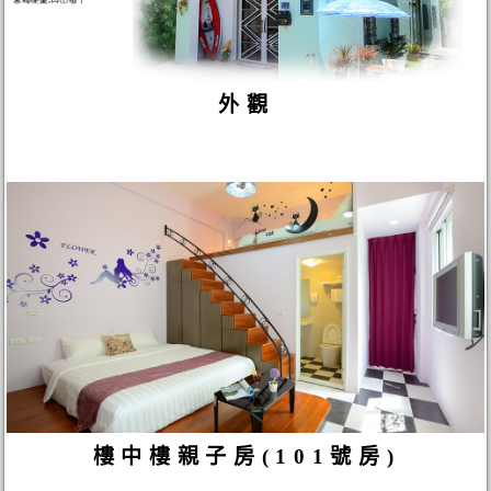
外觀
樓中樓親子房(101號房)