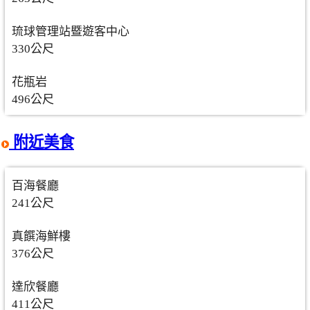
琉球管理站暨遊客中心
330公尺
花瓶岩
496公尺
附近美食
百海餐廳
241公尺
真饌海鮮樓
376公尺
達欣餐廳
411公尺