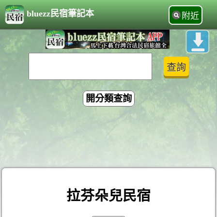
bluezz民宿筆記本
附近
開分類查詢
拉芬朵兒民宿