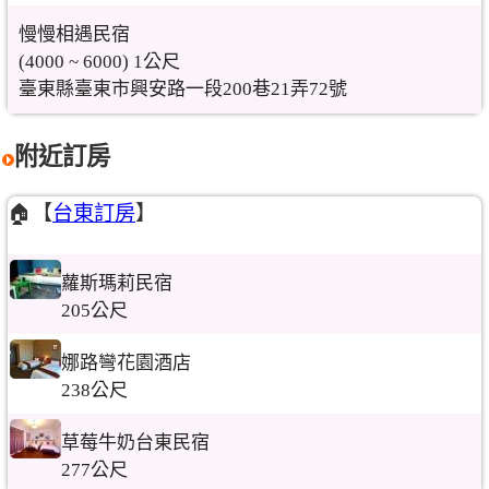
慢慢相遇民宿
(4000 ~ 6000) 1公尺
臺東縣臺東市興安路一段200巷21弄72號
附近訂房
🏠【
台東訂房
】
蘿斯瑪莉民宿
205公尺
娜路彎花園酒店
238公尺
草莓牛奶台東民宿
277公尺