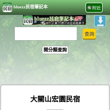
bluezz民宿筆記本
附近
開分類查詢
大關山宏園民宿