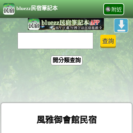
bluezz民宿筆記本
附近
開分類查詢
風雅御會館民宿