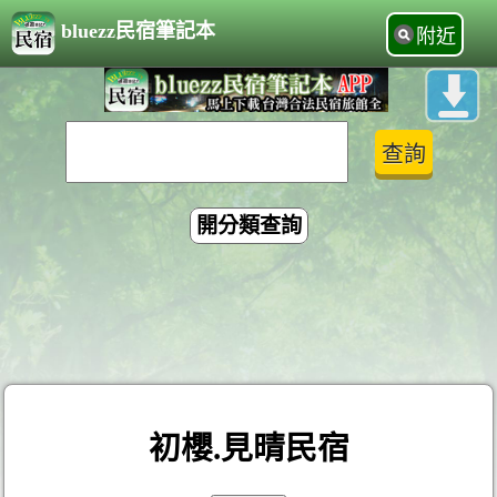
bluezz民宿筆記本
附近
開分類查詢
初櫻.見晴民宿