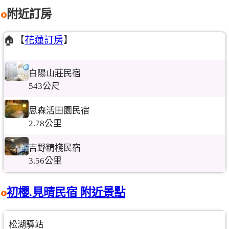
附近訂房
🏠【
花蓮訂房
】
白陽山莊民宿
543公尺
思森活田園民宿
2.78公里
吉野精棧民宿
3.56公里
初櫻.見晴民宿 附近景點
松湖驛站