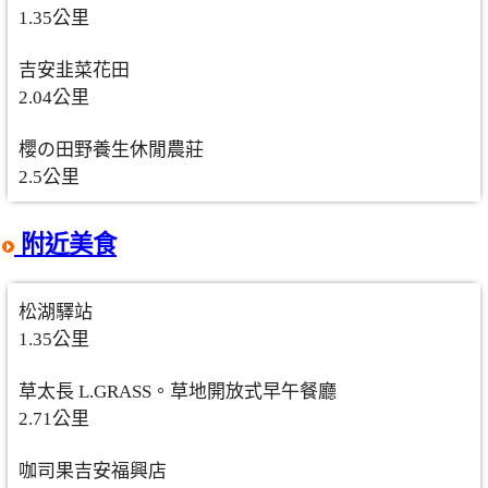
1.35公里
吉安韭菜花田
2.04公里
櫻の田野養生休閒農莊
2.5公里
附近美食
松湖驛站
1.35公里
草太長 L.GRASS。草地開放式早午餐廳
2.71公里
咖司果吉安福興店