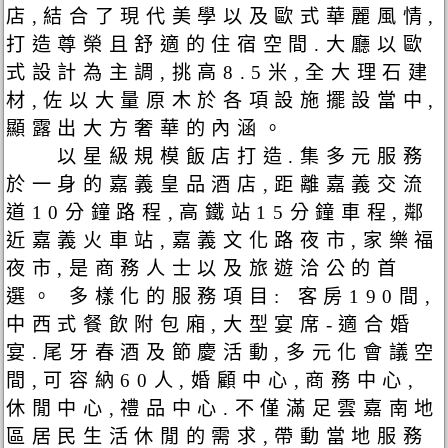
店,結合了現代美學以及歐式華麗風情,
打造尊榮且舒適的住宿空間.大廳以歐
式設計為主調,挑高8.5米,全大理石建
材,佐以大量原木於各項設施擺設當中,
顯露出大方奢華的內涵。
以星級規模飯店打造.集多元服務
於一身的嘉義皇品酒店,距離嘉義交流
道10分鐘路程,高鐵站15分鐘車程,鄰
近嘉義火車站,嘉義文化路夜市,家樂福
夜市,是商務人士以及旅遊洽公的首
選。 多樣化的服務項目: 客房190間,
中西式餐飲附包廂,大型宴席-適合婚
宴.尾牙春酒及節慶活動,多元化會議空
間,可容納60人,婚顧中心,商務中心,
休閒中心,禮品中心.不僅滿足雲嘉南地
區居民生活休閒的需求,帶動當地服務