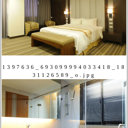
1397636_693099994033418_18
31126589_o.jpg