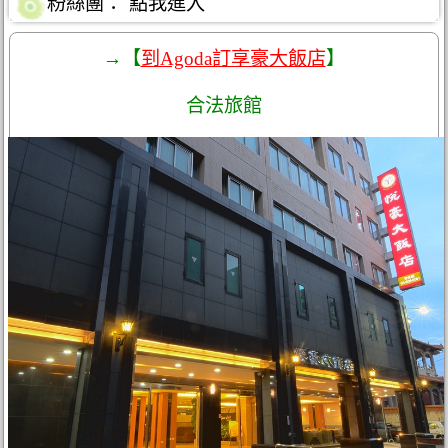
粉絲團：
點我進入
→【
到Agoda訂享豪大飯店
】
合法旅館