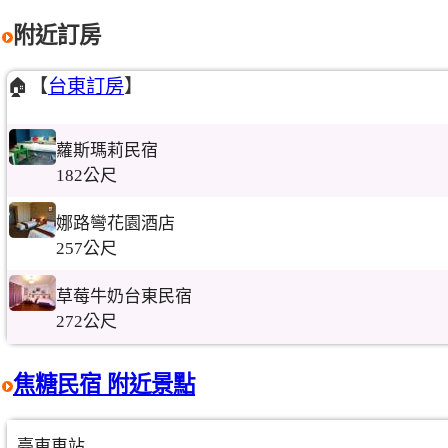
附近訂房
🏠【
台東訂房
】
蘿斯瑪莉民宿
182公尺
娜路彎花園酒店
257公尺
草莓牛奶台東民宿
272公尺
焦糖民宿 附近景點
臺東車站