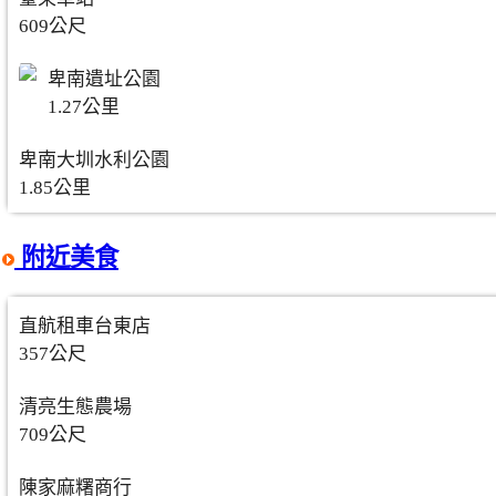
609公尺
卑南遺址公園
1.27公里
卑南大圳水利公園
1.85公里
附近美食
直航租車台東店
357公尺
清亮生態農場
709公尺
陳家麻糬商行