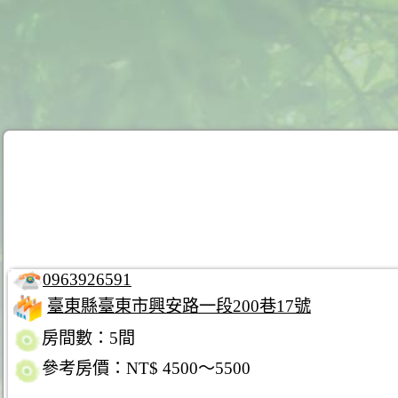
0963926591
臺東縣臺東市興安路一段200巷17號
房間數：5間
參考房價：NT$ 4500～5500