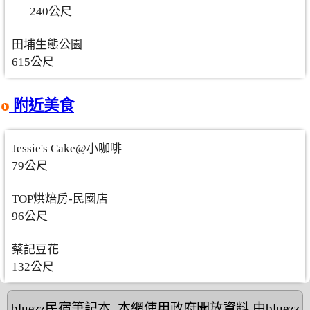
240公尺
田埔生態公園
615公尺
附近美食
Jessie's Cake@小咖啡
79公尺
TOP烘焙房-民國店
96公尺
蔡記豆花
132公尺
bluezz民宿筆記本
,本網使用政府開放資料,由bluezz