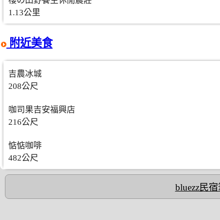
櫻の田野養生休閒農莊
1.13公里
附近美食
吉農冰城
208公尺
咖司果吉安福興店
216公尺
惦惦咖啡
482公尺
bluezz