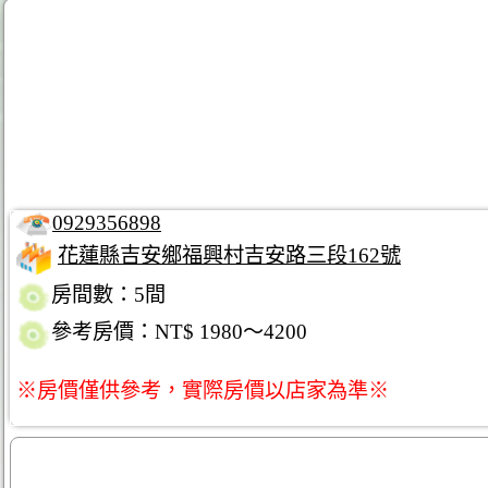
0929356898
花蓮縣吉安鄉福興村吉安路三段162號
房間數：5間
參考房價：NT$ 1980～4200
※房價僅供參考，實際房價以店家為準※