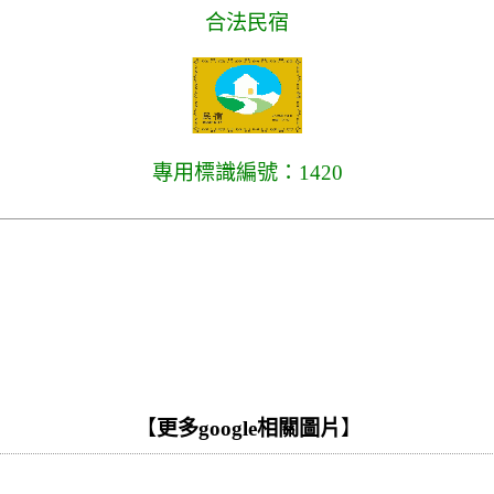
合法民宿
專用標識編號：1420
【
更多google相關圖片
】