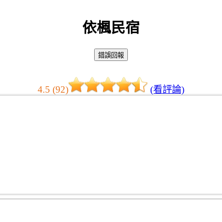
依楓民宿
4.5 (92)
(看評論)