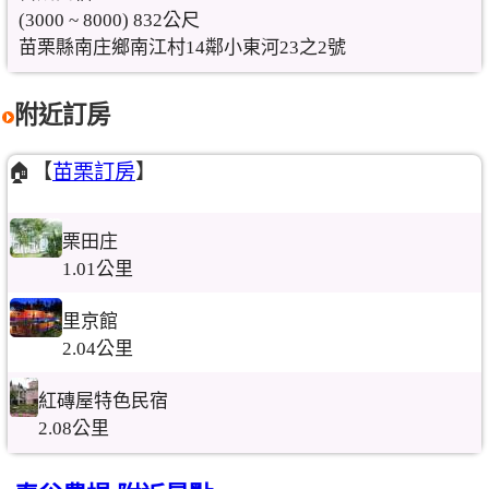
(3000 ~ 8000) 832公尺
苗栗縣南庄鄉南江村14鄰小東河23之2號
附近訂房
🏠【
苗栗訂房
】
栗田庄
1.01公里
里京館
2.04公里
紅磚屋特色民宿
2.08公里