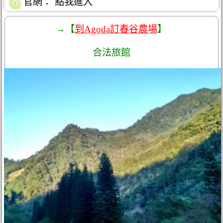
官網：
點我進入
→【
到Agoda訂春谷農場
】
合法旅館