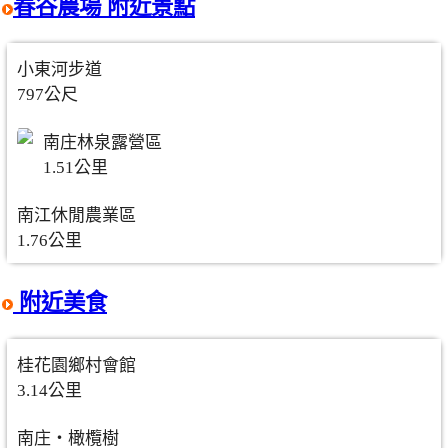
春谷農場 附近景點
小東河步道
797公尺
南庄林泉露營區
1.51公里
南江休閒農業區
1.76公里
附近美食
桂花園鄉村會館
3.14公里
南庄‧橄欖樹