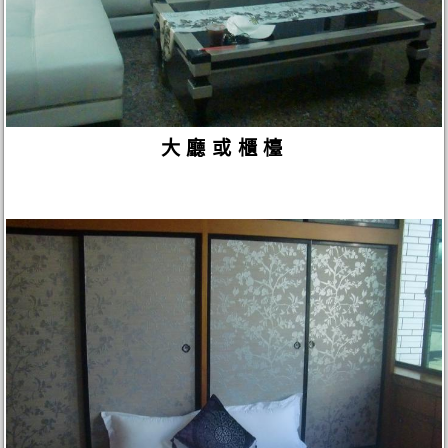
大廳或櫃檯