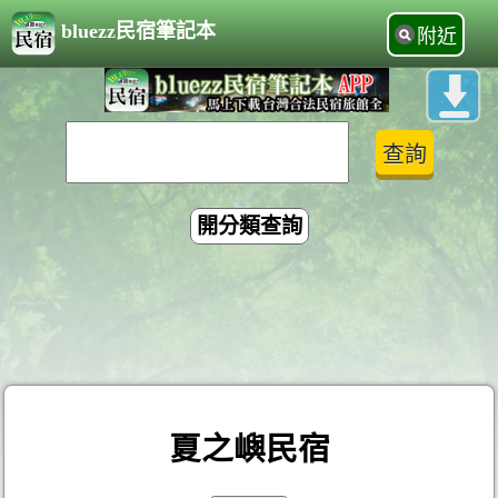
bluezz民宿筆記本
附近
開分類查詢
夏之嶼民宿