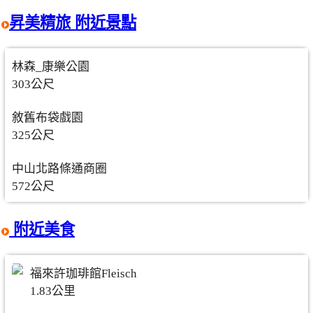
昇美精旅 附近景點
林森_康樂公園
303公尺
敘舊布袋戲園
325公尺
中山北路條通商圈
572公尺
附近美食
福來許珈琲館Fleisch
1.83公里