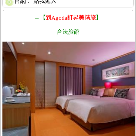
官網：
點我進入
→【
到Agoda訂昇美精旅
】
合法旅館