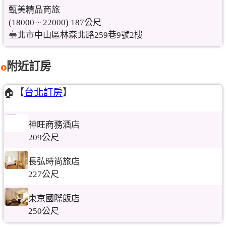
甄美精品商旅
(18000 ~ 22000) 187公尺
臺北市中山區林森北路259巷9號2樓
附近訂房
🏠【
台北訂房
】
神旺商務酒店
209公尺
長弘時尚旅店
227公尺
東京國際飯店
250公尺