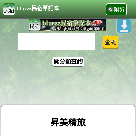
bluezz民宿筆記本
附近
開分類查詢
昇美精旅