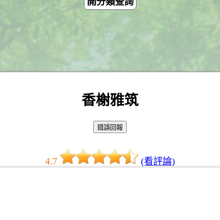
開分類查詢
香榭雅筑
4.7
(看評論)