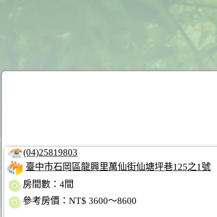
(04)25819803
臺中市石岡區龍興里萬仙街仙塘坪巷125之1號
房間數：4間
參考房價：NT$ 3600～8600