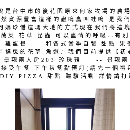
說是台中市的後花園原來何家牧場的農場
 自然資源豐富這樣的蟲鳴鳥叫蛙鳴 是我
爸何媽珍惜這塊大地的方式現在我們將這塊
 蔬菜 花草 昆蟲 可以盡情的呼吸--
雞蛋餐 和各式當季自製 甜點 果醬
有搖曳的花草 魚遊』我們目前提供【初
 景觀兩人房203 珍珠雞 -- 景觀兩
gt;接受午餐 下午茶餐點預訂(請先一個
提供DIY PIZZA 甜點 體驗活動 詳