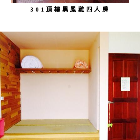
301頂樓黑鳳雞四人房