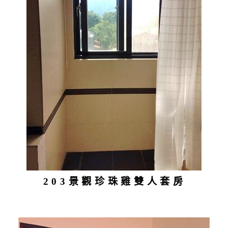
203景觀珍珠雞雙人套房