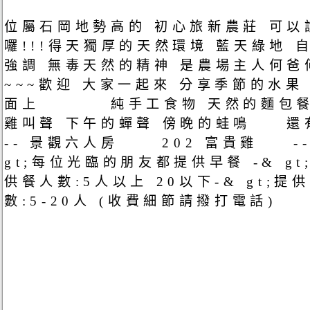
位屬石岡地勢高的 初心旅新農莊 可以
囉!!!得天獨厚的天然環境 藍天綠地
強調 無毒天然的精神 是農場主人何
~~~歡迎 大家一起來 分享季節的水果
面上 純手工食物 天然的麵包餐 
雞叫聲 下午的蟬聲 傍晚的蛙鳴 還
-- 景觀六人房 202 富貴雞 --
gt;每位光臨的朋友都提供早餐 -& 
供餐人數:5人以上 20以下-& gt;
數:5-20人 (收費細節請撥打電話)