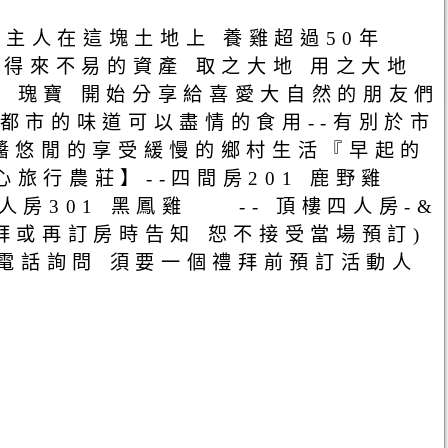
主人在這塊土地上 養雞超過50年
們得來不易的資產 取之大地 用之大地
 瑰寶 開始分享給喜愛大自然的朋友們
有別都市的味道可以盡情的食用--有別於市
悠閒的享受緩慢的鄉村生活『早起的
心旅行農莊】--四間房201 鹿野雞
人房301 黑鳳雞 -- 頂樓四人房-&
禮拜或再訂房時告知 恕不接受當場預訂)
情請打電話詢問 須要一個禮拜前預訂活動人