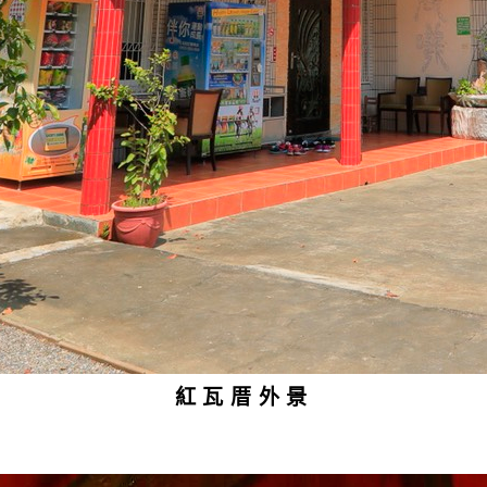
紅瓦厝外景