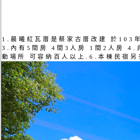
1.晨曦紅瓦厝是蔡家古厝改建 於10
3.內有5間房 4間3人房 1間2人房 
動場所 可容納百人以上.6.本棟民宿另