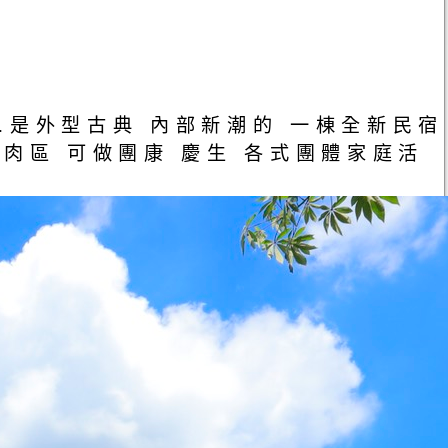
.是外型古典 內部新潮的 一棟全新民宿
設烤肉區 可做團康 慶生 各式團體家庭活