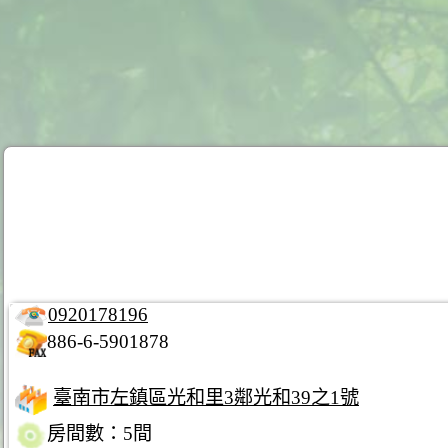
0920178196
886-6-5901878
臺南市左鎮區光和里3鄰光和39之1號
房間數：5間