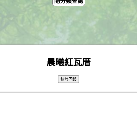
開分類查詢
晨曦紅瓦厝