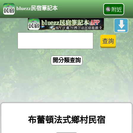
bluezz民宿筆記本
附近
開分類查詢
布蕾頓法式鄉村民宿