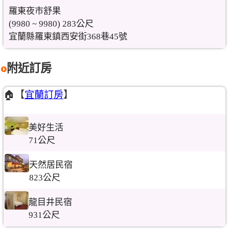
羅東夜市舒果
(9980 ~ 9980) 283公尺
宜蘭縣羅東鎮西安街368巷45號
附近訂房
🏠【
宜蘭訂房
】
美好生活
71公尺
天然居民宿
823公尺
龍目井民宿
931公尺