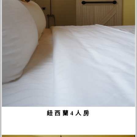
紐西蘭4人房