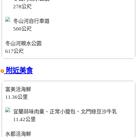
278公尺
冬山河自行車道
500公尺
冬山河親水公園
617公尺
附近美食
富美活海鮮
11.36公里
宜蘭蒜味肉羹、正常小籠包、北門綠豆沙牛乳
11.42公里
水都活海鮮