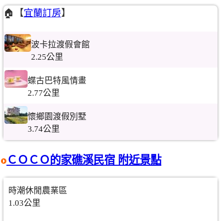
🏠【
宜蘭訂房
】
波卡拉渡假會館
2.25公里
蝶古巴特風情畫
2.77公里
懷鄉園渡假別墅
3.74公里
ＣＯＣＯ的家礁溪民宿 附近景點
時潮休閒農業區
1.03公里