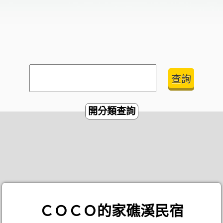
開分類查詢
ＣＯＣＯ的家礁溪民宿