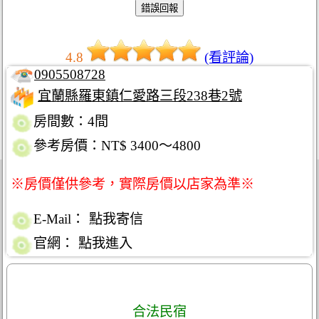
4.8
(看評論)
0905508728
宜蘭縣羅東鎮仁愛路三段238巷2號
房間數：4間
參考房價：NT$ 3400～4800
※房價僅供參考，實際房價以店家為準※
E-Mail：
點我寄信
官網：
點我進入
合法民宿