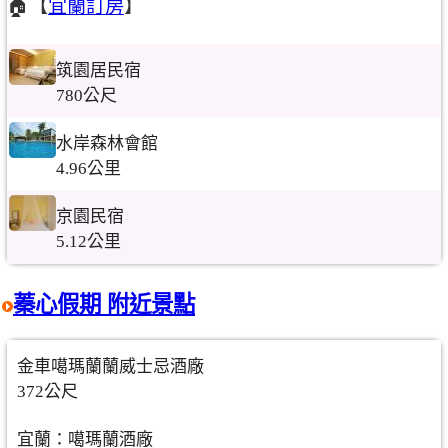
🏠【
宜蘭訂房
】
筑園居民宿
780公尺
水岸森林會館
4.96公里
京園民宿
5.12公里
蓁心假期 附近景點
金車噶瑪蘭蘭威士忌酒廠
372公尺
宜蘭：噶瑪蘭酒廠