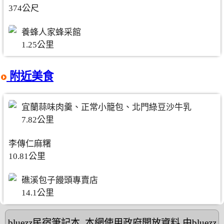
374公尺
養蜂人家蜂采館
1.25公里
附近美食
宜蘭蒜味肉羹、正常小籠包、北門綠豆沙牛乳
7.82公里
李傳仁麻糬
10.81公里
礁溪包子饅頭專賣店
14.1公里
bluezz民宿筆記本
,本網使用政府開放資料,由bluezz