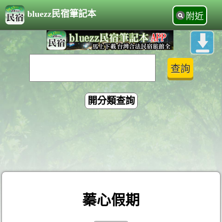
bluezz民宿筆記本
附近
開分類查詢
蓁心假期