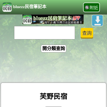
bluezz民宿筆記本
附近
開分類查詢
芙野民宿