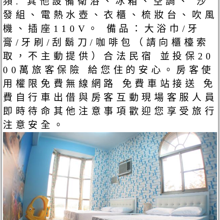
頻. 其他設備衛浴、冰箱、空調、 沙
發組、電熱水壺、衣櫃、梳妝台、吹風
機、插座110V。 備品：大浴巾/牙
膏/牙刷/刮鬍刀/咖啡包（請向櫃檯索
取，不主動提供）合法民宿 並投保20
00萬旅客保險 給您住的安心。房客使
用權限免費無線網路 免費車站接送 免
費自行車出借與房客互動現場客服人員
即時待命其他注意事項歡迎您享受旅行
注意安全。