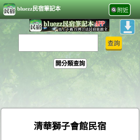
bluezz民宿筆記本
附近
開分類查詢
清華獅子會館民宿