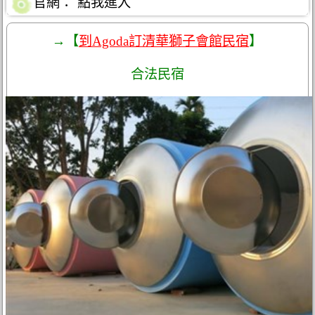
官網：
點我進入
→【
到Agoda訂清華獅子會館民宿
】
合法民宿