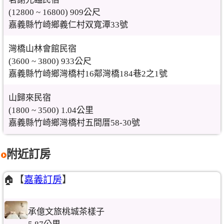
(12800 ~ 16800) 909公尺
嘉義縣竹崎鄉義仁村双寬潭33號
灣橋山林會館民宿
(3600 ~ 3800) 933公尺
嘉義縣竹崎鄉灣橋村16鄰灣橋184巷2之1號
山歸來民宿
(1800 ~ 3500) 1.04公里
嘉義縣竹崎鄉灣橋村五間厝58-30號
附近訂房
🏠【
嘉義訂房
】
承億文旅桃城茶樣子