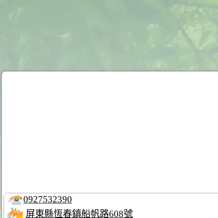
0927532390
屏東縣恆春鎮船帆路608號