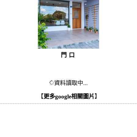
門口
資料讀取中...
【
更多google相關圖片
】