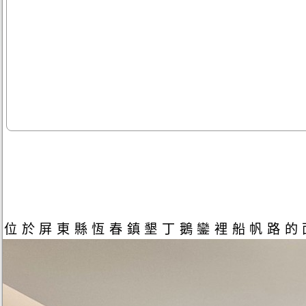
位於屏東縣恆春鎮墾丁鵝鑾裡船帆路的