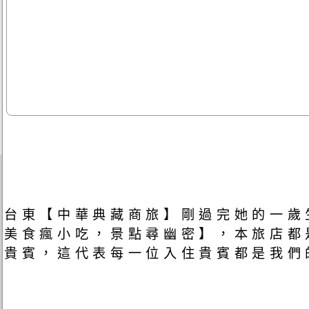
台東【中華典藏商旅】剛過完她的一歲
美食瘋小吃，景點尋幽密】，本旅店都
貴賓，這代表每一位入住貴賓都是我們的