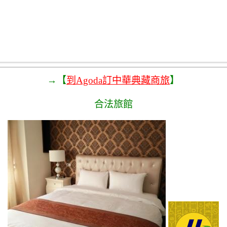
→【
到Agoda訂中華典藏商旅
】
合法旅館