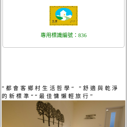
專用標識編號：836
”都會客鄉村生活哲學“ ”舒適與乾淨
的新標準““最佳慵懶輕旅行”