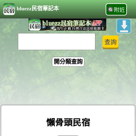
bluezz民宿筆記本
附近
開分類查詢
懶骨頭民宿