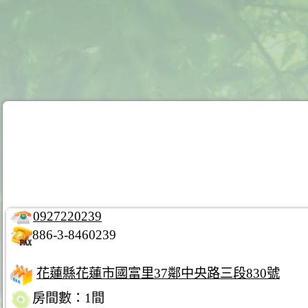
0927220239
886-3-8460239
花蓮縣花蓮市國富里37鄰中央路三段830號
房間數：1間