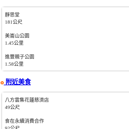
靜思堂
181公尺
美崙山公園
1.45公里
進豐親子公園
1.58公里
附近美食
八方雲集花蓮慈濟店
49公尺
食在永續消費合作
92公尺