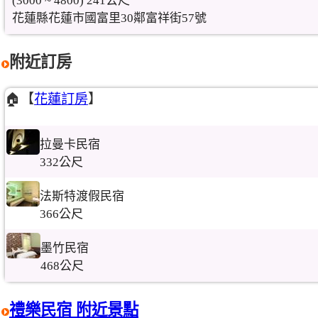
(3000 ~ 4800) 241公尺
花蓮縣花蓮市國富里30鄰富祥街57號
附近訂房
🏠【
花蓮訂房
】
拉曼卡民宿
332公尺
法斯特渡假民宿
366公尺
墨竹民宿
468公尺
禮樂民宿 附近景點