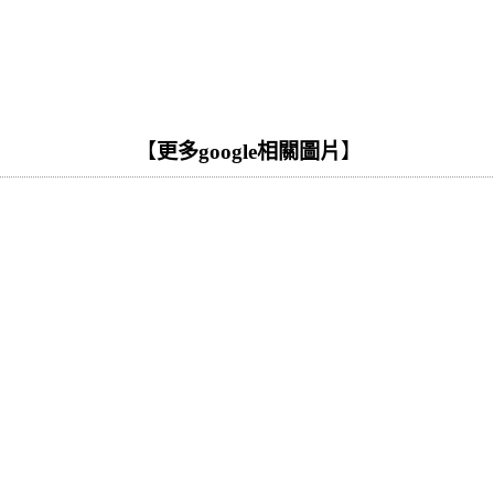
【
更多google相關圖片
】