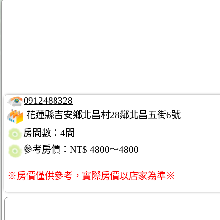
0912488328
花蓮縣吉安鄉北昌村28鄰北昌五街6號
房間數：4間
參考房價：NT$ 4800～4800
※房價僅供參考，實際房價以店家為準※