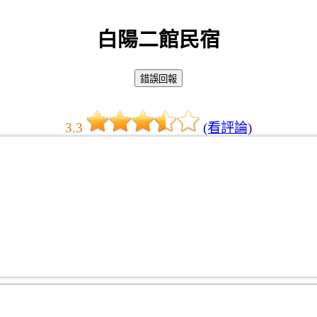
白陽二館民宿
3.3
(看評論)