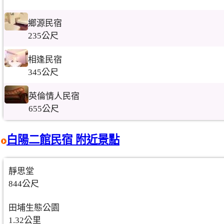
鄉源民宿
235公尺
相逢民宿
345公尺
英倫情人民宿
655公尺
白陽二館民宿 附近景點
靜思堂
844公尺
田埔生態公園
1.32公里