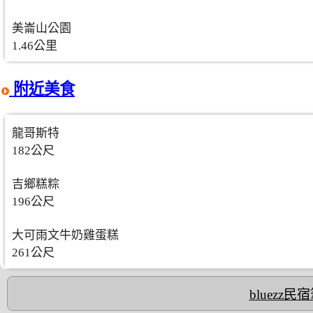
美崙山公園
1.46公里
附近美食
龍哥斯特
182公尺
吉鄉糕粽
196公尺
大可雨文牛奶雞蛋糕
261公尺
bluezz