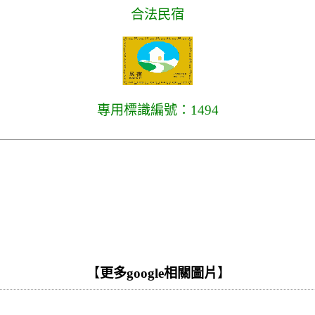
合法民宿
專用標識編號：1494
【
更多google相關圖片
】