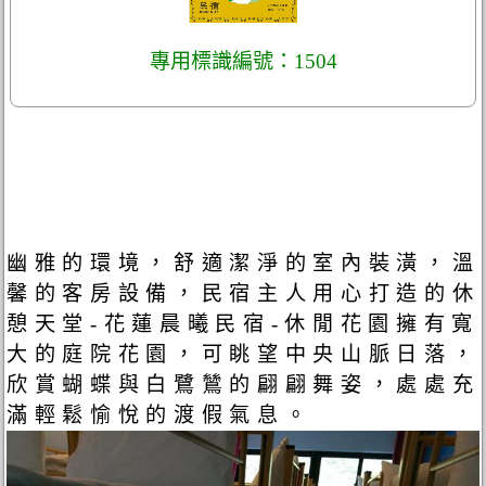
專用標識編號：1504
幽雅的環境，舒適潔淨的室內裝潢，溫
馨的客房設備，民宿主人用心打造的休
憩天堂-花蓮晨曦民宿-休閒花園擁有寬
大的庭院花園，可眺望中央山脈日落，
欣賞蝴蝶與白鷺鷥的翩翩舞姿，處處充
滿輕鬆愉悅的渡假氣息。