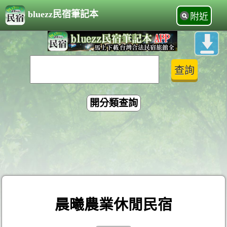
bluezz民宿筆記本
附近
開分類查詢
晨曦農業休閒民宿