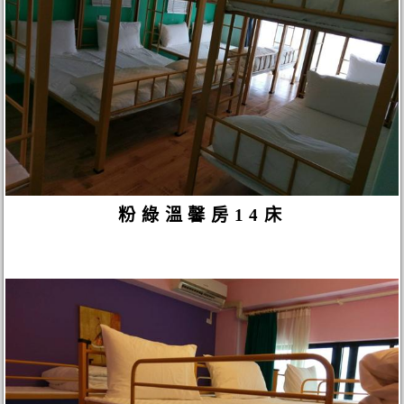
粉綠溫馨房14床