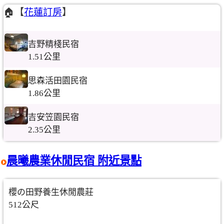
🏠【
花蓮訂房
】
吉野精棧民宿
1.51公里
思森活田園民宿
1.86公里
吉安笠園民宿
2.35公里
晨曦農業休閒民宿 附近景點
櫻の田野養生休閒農莊
512公尺