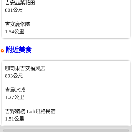
吉安韭菜花田
801公尺
吉安慶修院
1.54公里
附近美食
咖司果吉安福興店
893公尺
吉農冰城
1.27公里
吉野精棧-Loft風格民宿
1.51公里