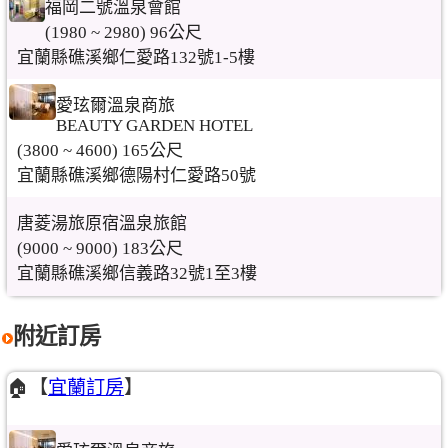
福岡二號溫泉會館
(1980 ~ 2980) 96公尺
宜蘭縣礁溪鄉仁愛路132號1-5樓
愛玹爾溫泉商旅
BEAUTY GARDEN HOTEL
(3800 ~ 4600) 165公尺
宜蘭縣礁溪鄉德陽村仁愛路50號
唐菱湯旅原宿溫泉旅館
(9000 ~ 9000) 183公尺
宜蘭縣礁溪鄉信義路32號1至3樓
附近訂房
🏠【
宜蘭訂房
】