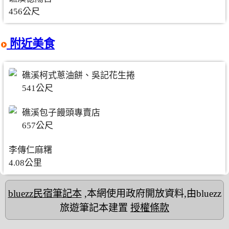
456公尺
附近美食
礁溪柯式蔥油餅、吳記花生捲
541公尺
礁溪包子饅頭專賣店
657公尺
李傳仁麻糬
4.08公里
bluezz民宿筆記本
,本網使用政府開放資料,由bluezz
旅遊筆記本建置
授權條款