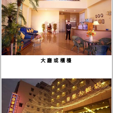
大廳或櫃檯