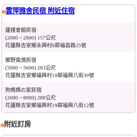
雲萍雅舍民宿 附近住宿
蓮棧會館民宿
(2000 ~ 2800) 157公尺
花蓮縣吉安鄉永興村8鄰福昌路25號
鄉野風情民宿
(5000 ~ 5600) 283公尺
花蓮縣吉安鄉福興村19鄰福興八街39號
狗媽媽の家民宿
(2600 ~ 8000) 288公尺
花蓮縣吉安鄉福興村19鄰福興八街12號
附近訂房