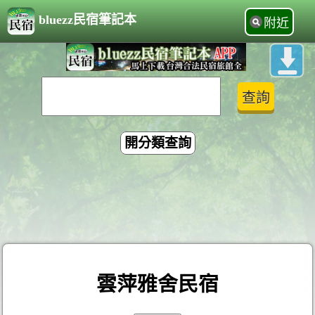
bluezz民宿筆記本
附近
開分類查詢
雲萍雅舍民宿