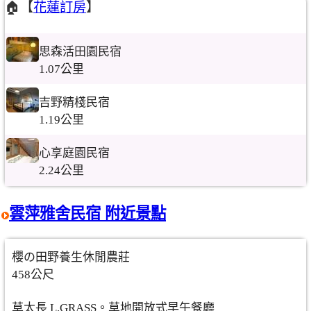
🏠【
花蓮訂房
】
思森活田園民宿
1.07公里
吉野精棧民宿
1.19公里
心享庭園民宿
2.24公里
雲萍雅舍民宿 附近景點
櫻の田野養生休閒農莊
458公尺
草太長 L.GRASS。草地開放式早午餐廳