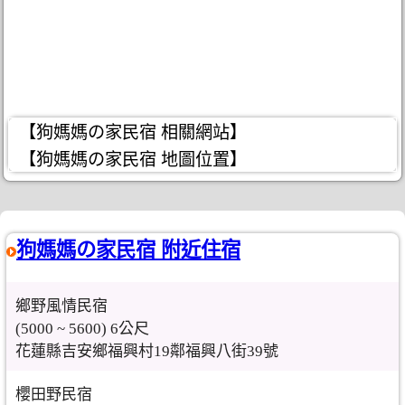
【狗媽媽の家民宿 相關網站】
【狗媽媽の家民宿 地圖位置】
狗媽媽の家民宿 附近住宿
鄉野風情民宿
(5000 ~ 5600) 6公尺
花蓮縣吉安鄉福興村19鄰福興八街39號
櫻田野民宿