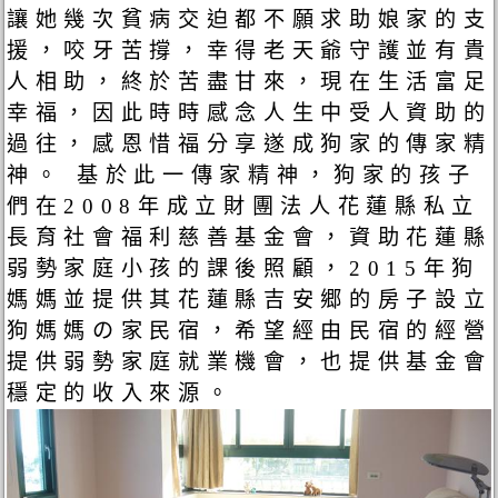
讓她幾次貧病交迫都不願求助娘家的支
援，咬牙苦撐，幸得老天爺守護並有貴
人相助，終於苦盡甘來，現在生活富足
幸福，因此時時感念人生中受人資助的
過往，感恩惜福分享遂成狗家的傳家精
神。 基於此一傳家精神，狗家的孩子
們在2008年成立財團法人花蓮縣私立
長育社會福利慈善基金會，資助花蓮縣
弱勢家庭小孩的課後照顧，2015年狗
媽媽並提供其花蓮縣吉安郷的房子設立
狗媽媽の家民宿，希望經由民宿的經營
提供弱勢家庭就業機會，也提供基金會
穩定的收入來源。