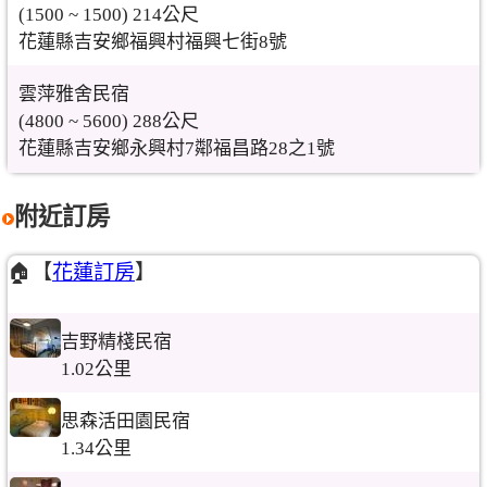
(1500 ~ 1500) 214公尺
花蓮縣吉安鄉福興村福興七街8號
雲萍雅舍民宿
(4800 ~ 5600) 288公尺
花蓮縣吉安鄉永興村7鄰福昌路28之1號
附近訂房
🏠【
花蓮訂房
】
吉野精棧民宿
1.02公里
思森活田園民宿
1.34公里