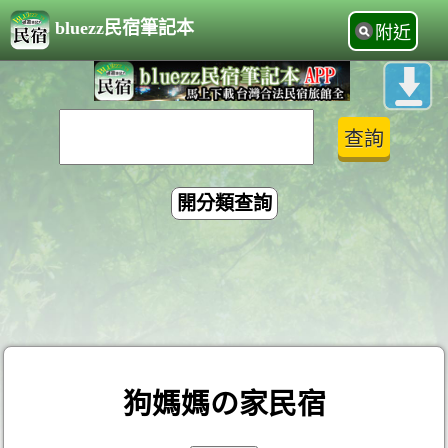
bluezz民宿筆記本
附近
開分類查詢
狗媽媽の家民宿