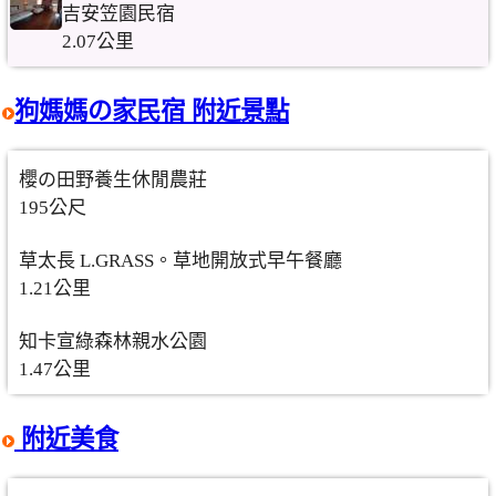
吉安笠園民宿
2.07公里
狗媽媽の家民宿 附近景點
櫻の田野養生休閒農莊
195公尺
草太長 L.GRASS。草地開放式早午餐廳
1.21公里
知卡宣綠森林親水公園
1.47公里
附近美食