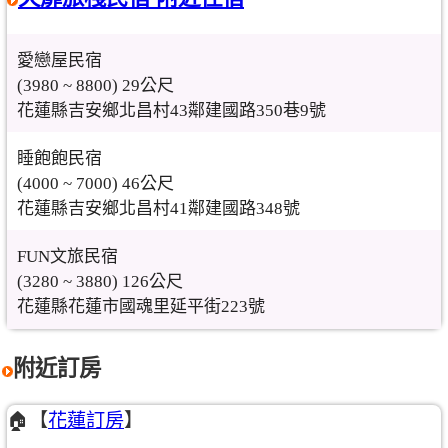
愛戀屋民宿
(3980 ~ 8800) 29公尺
花蓮縣吉安鄉北昌村43鄰建國路350巷9號
睡飽飽民宿
(4000 ~ 7000) 46公尺
花蓮縣吉安鄉北昌村41鄰建國路348號
FUN文旅民宿
(3280 ~ 3880) 126公尺
花蓮縣花蓮市國魂里延平街223號
附近訂房
🏠【
花蓮訂房
】