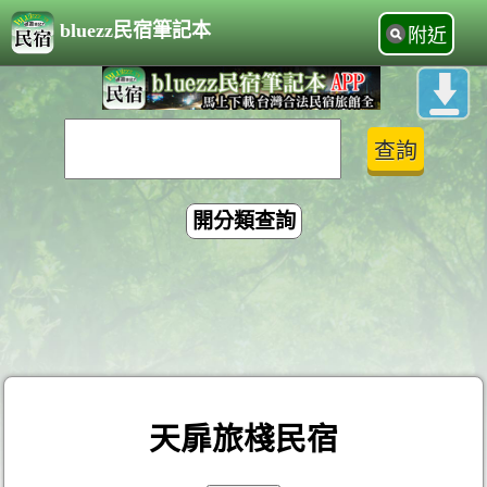
bluezz民宿筆記本
附近
開分類查詢
天扉旅棧民宿