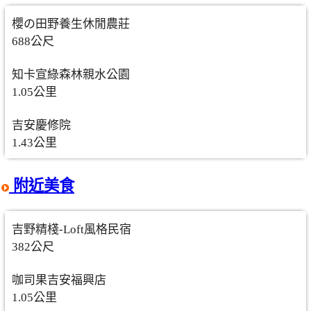
櫻の田野養生休閒農莊
688公尺
知卡宣綠森林親水公園
1.05公里
吉安慶修院
1.43公里
附近美食
吉野精棧-Loft風格民宿
382公尺
咖司果吉安福興店
1.05公里