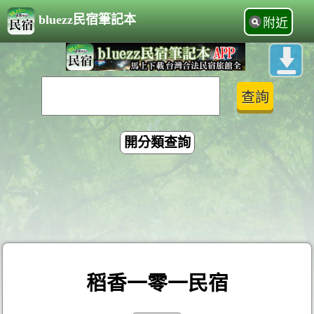
bluezz民宿筆記本
附近
開分類查詢
稻香一零一民宿