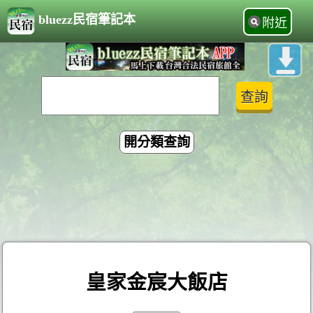
bluezz民宿筆記本
附近
開分類查詢
皇家金宸大飯店