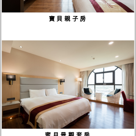
寶貝親子房
蜜月景觀套房