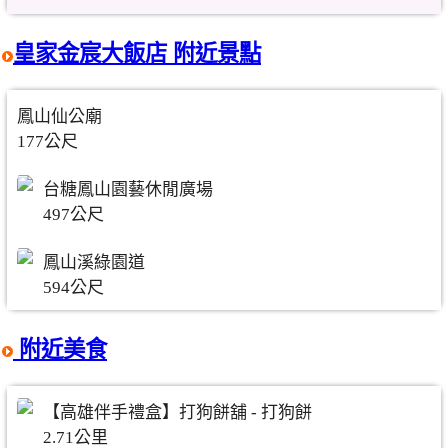
皇家金宸大飯店 附近景點
鳳山仙公廟
177公尺
台糖鳳山園藝休閒廣場
497公尺
鳳山溪綠園道
594公尺
附近美食
【高雄伴手禮盒】打狗餅舖 - 打狗餅
2.71公里