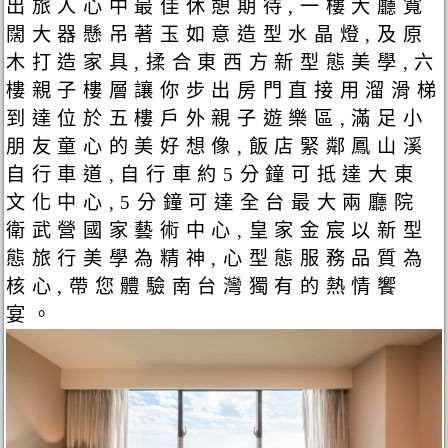
出旅人心中最佳休憩期待,一樓大廳寬
闊大器懸吊著玉如意造型水晶燈,及原
木打造家具,揉合東西方新型態美學,六
樓親子樓層讓你步出房門直接用溜滑梯
到達位於五樓戶外親子遊樂區,滿足小
朋友童心的美好想像,飯店緊鄰鳳山溪
自行車道,自行車約5分鐘可抵達大東
文化中心,5分鐘可達全台最大兩廳院
衛武營國家藝術中心,皇家金宸以新型
態旅行美學為精神,心型態服務品質為
核心,帶您體驗南台灣獨有的熱情饗
宴。