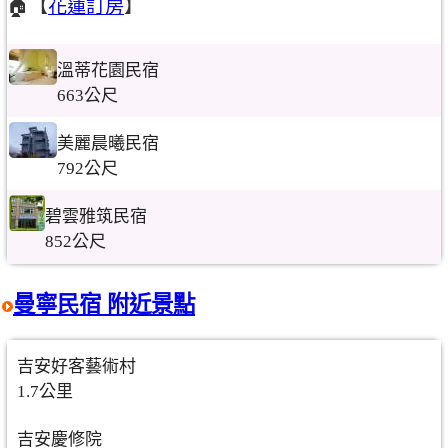
🏠【
花蓮訂房
】
溫蒂花園民宿
663公尺
美麗晨曦民宿
792公尺
碧雲雅筑民宿
852公尺
曼寧民宿 附近景點
吉安好客藝術村
1.7公里
吉安慶修院