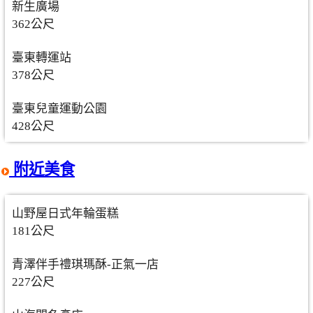
新生廣場
362公尺
臺東轉運站
378公尺
臺東兒童運動公園
428公尺
附近美食
山野屋日式年輪蛋糕
181公尺
青澤伴手禮琪瑪酥-正氣一店
227公尺