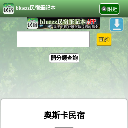
bluezz民宿筆記本
附近
開分類查詢
奧斯卡民宿