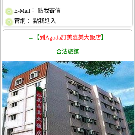
E-Mail：
點我寄信
官網：
點我進入
→【
到Agoda訂美嘉美大飯店
】
合法旅館