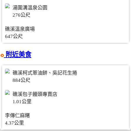
湯圍溝溫泉公園
276公尺
礁溪溫泉廣場
647公尺
附近美食
礁溪柯式蔥油餅、吳記花生捲
884公尺
礁溪包子饅頭專賣店
1.01公里
李傳仁麻糬
4.37公里