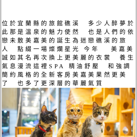
位於宜蘭縣的旅館礁溪 多少人醉夢於
此那是溫泉的魅力使然 也是人們的依
戀未散美嘉美的誕生為迷戀礁溪的旅
人 點綴一場燦爛星光 今年 美嘉美
誠如其名再次換上更美麗的衣裳 養生
氣息漫流這裡SPA 精油舒壓 和強調
簡約風格的全新客房美嘉美果然更美
了 也多了更深層的華麗氣質