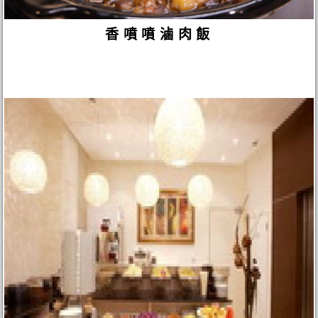
香噴噴滷肉飯