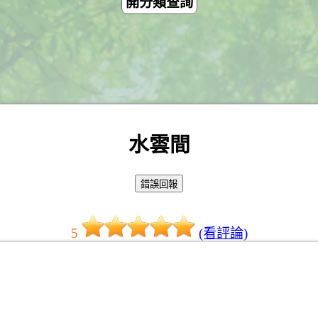
開分類查詢
水雲間
5
(看評論)