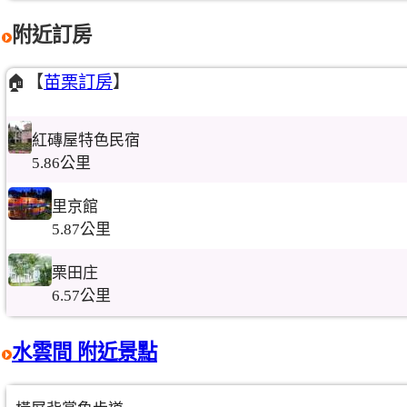
附近訂房
🏠【
苗栗訂房
】
紅磚屋特色民宿
5.86公里
里京館
5.87公里
栗田庄
6.57公里
水雲間 附近景點