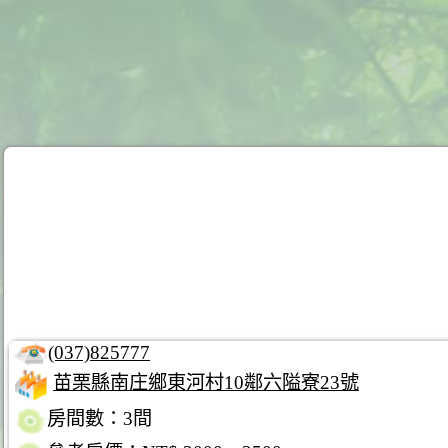
(037)825777
苗栗縣南庄鄉東河村10鄰六隘寮23號
房間數：3間