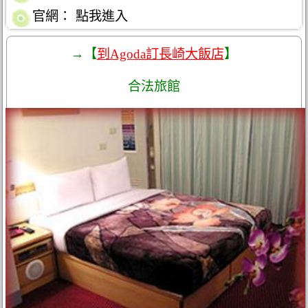
官網：
點我進入
→【
到Agoda訂長崎大飯店
】
合法旅館