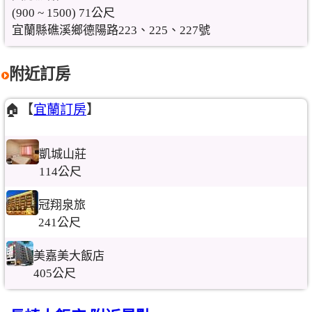
(900 ~ 1500) 71公尺
宜蘭縣礁溪鄉德陽路223、225、227號
附近訂房
🏠【
宜蘭訂房
】
凱城山莊
114公尺
冠翔泉旅
241公尺
美嘉美大飯店
405公尺