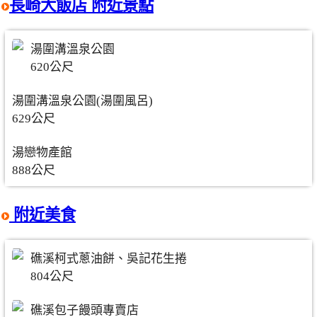
長崎大飯店 附近景點
湯圍溝溫泉公園
620公尺
湯圍溝溫泉公園(湯圍風呂)
629公尺
湯戀物產館
888公尺
附近美食
礁溪柯式蔥油餅、吳記花生捲
804公尺
礁溪包子饅頭專賣店